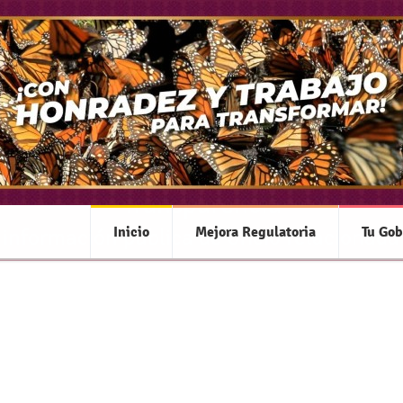
Transparencia
Inicio
Mejora Regulatoria
Tu Gob
 información pública de oficio relacionada