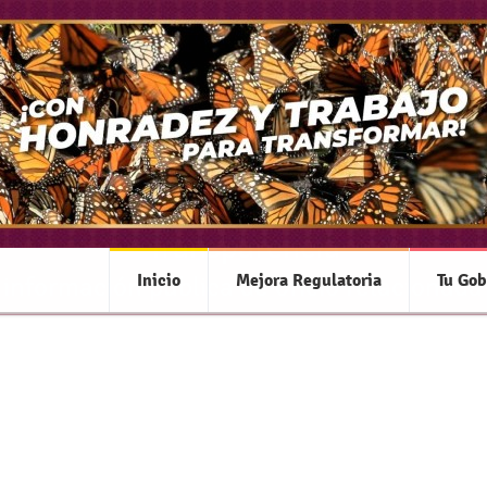
Transparencia
Inicio
Mejora Regulatoria
Tu Gob
 información pública de oficio relacionada